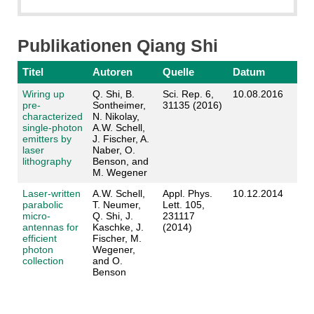
Publikationen Qiang Shi
Titel
Autoren
Quelle
Datum
Wiring up
Q. Shi, B.
Sci. Rep. 6,
10.08.2016
pre-
Sontheimer,
31135 (2016)
characterized
N. Nikolay,
single-photon
A.W. Schell,
emitters by
J. Fischer, A.
laser
Naber, O.
lithography
Benson, and
M. Wegener
Laser-written
A.W. Schell,
Appl. Phys.
10.12.2014
parabolic
T. Neumer,
Lett. 105,
micro-
Q. Shi, J.
231117
antennas for
Kaschke, J.
(2014)
efficient
Fischer, M.
photon
Wegener,
collection
and O.
Benson