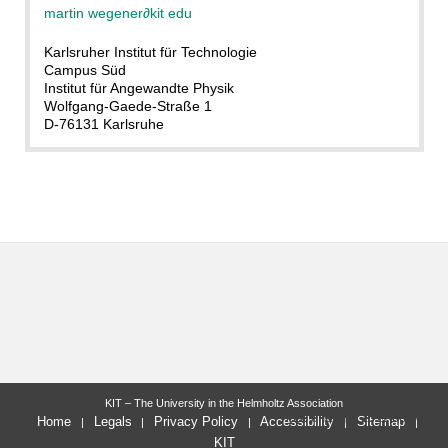
martin wegener
∂
kit edu
Karlsruher Institut für Technologie
Campus Süd
Institut für Angewandte Physik
Wolfgang-Gaede-Straße 1
D-76131 Karlsruhe
KIT – The University in the Helmholtz Association
last change: 2011-08-03
Home
Legals
Privacy Policy
Accessibility
Sitemap
KIT